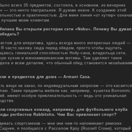
было всего 35 предметов, состояла, в основном, из вечерних
» — это нечто театральное. Я думаю иначе. К созданию этой
ельностью и практичностью. Для меня линия «от кутюр» означа
м лучшим моим клиентам.
Милана Вы открыли ресторан сети «Nobu». Почему Вы думае
ообедать?
естом для аперитива, здесь всегда много интересных людей —
 Я часто захожу сюда перед обедом, просто чтобы ощутить
ищаюсь гениальной способностью Нобу-сана, владельца сети,
кую кухню и южноамериканские мотивы. Там уделяют такое
 дела и всем деталям, что обычный обед становится незабывае
ели и предметов для дома — Armani Casa.
ть вещи на заказ, по индивидуальным запросам — это касается
лаю. Такие предметы мебели как, например, кушетка Borromini,
ей, имеют особую привлекательность — ведь это уникальная
одстве.
ля спортивных команд, например, для футбольного клуба
нды регбистов Rabbitohs. Чем Вас привлекает спорт?
девать спортсменов — мне они чем-то напоминают римских
Сиднее, я пообщался с Расселом Кроу (Russell Crowe), который