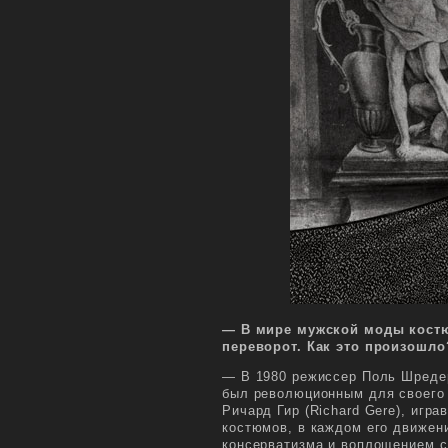
— В мире мужской моды кост
переворот. Как это произошло
— В 1980 режиссер Поль Шредер
был революционным для своего 
Ричард Гир (Richard Gere), иг
костюмов, в каждом его движен
консерватизма и воплощением с