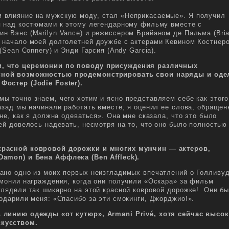
 влияние на мужскую моду, стал «Неприкасаемые». Я получил
я над костюмами к этому легендарному фильму вместе с
н Вэнс (Marilyn Vance) и режиссером Брайаном де Пальма (Bri
 начало моей долголетней дружбе с актерами Кевином Костнер
(Sean Connery) и Энди Гарсия (Andy Garcia).
, что церемонии по поводу присуждения различных
сной возможностью продемонстрировать свои наряды и оде
 Фостер (
Jodie Foster
).
ы точно знаем, чего хотим и ясно представляем себе как этого
азад мы начинали работать вместе, я оценил ее слова, обраще
не, как я должна одеваться». Она мне сказала, что это было
ей довелось надевать, несмотря на то, что оно было полностью
красной ковровой дорожки и многих мужчин — актеров,
 Damon
) и Бена Аффлека (
Ben Affleck
).
ано одно из моих первых неизгладимых впечатлений о Голливу
емонии награждения, когда они получили «Оскара» за фильм
глядели так шикарно на этой красной ковровой дорожке! Они б
одарили меня: «Спасибо за эти смокинги, Джорджио!».
 линию одежды «от кутюр», Armani Privé, хотя сейчас высо
кусством.