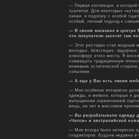
— Первая коллекция, в которой 
туалетов. Для некоторых «кутюр
линии я подхожу с особой тщат
особый, личный подход к самы
— В своем магазине в центре 
что покупатели захотят там п
— Этот ресторан стал модным м
молодых, блестящих, задорных.
атмосферу этого места. Я восх
совмещать традиционную японс
внимание эстетической стороне
событием.
— А еще у Вас есть линия меб
— Мне особенно интересно дела
одежды, и мебели, которые я де
выпущенная ограниченной парти
вещь, ее нет в массовом произв
— Вы разрабатывали одежду д
«Челси» и австралийской кома
— Мне всегда было интересно о
гладиаторов. Будучи недавно в 