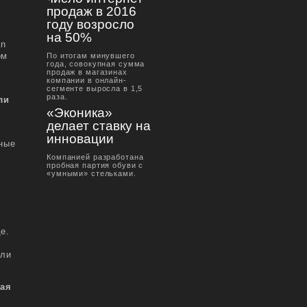
продаж в 2016
году возросло
на 50%
an
ом
По итогам минувшего
года, совокупная сумма
продаж в магазинах
компании в онлайн-
сегменте выросла в 1,5
раза.
ли
«Эконика»
делает ставку на
инновации
нные
Компанией разработана
пробная партия обуви с
«умными» стельками.
де.
ыли
кая