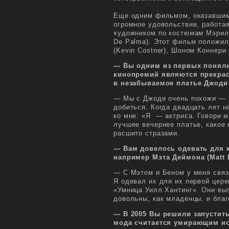
Еще одним фильмом, оказавшим
огромное удовольствие, работа
художником по костюмам Мэрили
De Palma). Этот фильм положил
(Kevin Costner), Шоном Коннери 
— Вы одним из первых поняли
кинопремий являются прекра
в незабываемое платье Джоди
— Мы с Джоди очень похожи — м
добиться. Когда двадцать лет н
ко мне: «Я — актриса. Говори м
лучшее вечернее платье, какое 
расшито стразами.
— Вам довелось одевать для 
например Мэта Деймона (
Matt
— С Мэтом и Беном у меня связ
Я одевал их для их первой цер
«Умница Уилл Хантинг». Они вы
довольны, как младенцы, и благ
— В 2005 Вы решили запустить
мода считается умирающим ис