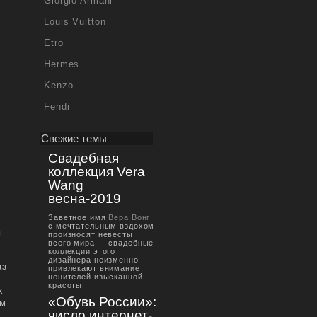
Giorgio Armani
Louis Vuitton
Etro
Hermes
Kenzo
Fendi
Свежие темы
Свадебная
коллекция Vera
Wang
весна-2019
Заветное имя
Вера Вонг
с мечтательным вздохом
й
произносят невесты
всего мира — свадебные
коллекции этого
дизайнера неизменно
аз
привлекают внимание
ценителей изысканной
красоты.
х
«Обувь России»:
ом
число интернет-