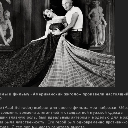
юмы к фильму «Американский жиголо» произвели настоящи
?
 (Paul Schrader) выбрал для своего фильма мои наброски. Обр
времени, времени элегантной и стандартной мужской одежды.
равший главную роль, был идеальным актером и моделью для мои
ии была чувственность. Его герой был одновременно противник
тиля. С тех пор мы часто работаем вместе.