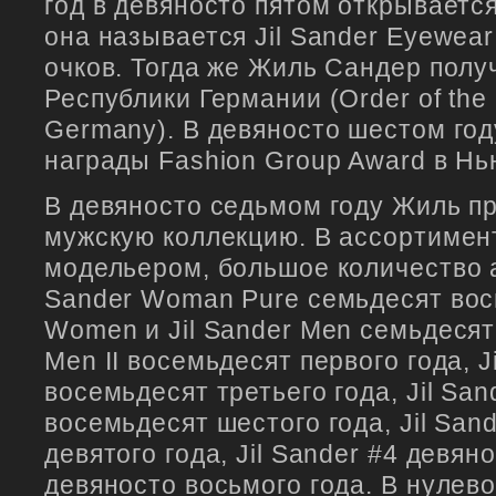
год в девяносто пятом открываетс
она называется Jil Sander Eyewea
очков. Тогда же Жиль Сандер пол
Республики Германии (Order of the 
Germany). В девяносто шестом год
награды Fashion Group Award в Нь
В девяносто седьмом году Жиль п
мужскую коллекцию. В ассортимен
модельером, большое количество ар
Sander Woman Pure семьдесят вось
Women и Jil Sander Men семьдесят 
Men II восемьдесят первого года, J
восемьдесят третьего года, Jil San
восемьдесят шестого года, Jil San
девятого года, Jil Sander #4 девяно
девяносто восьмого года. В нулев