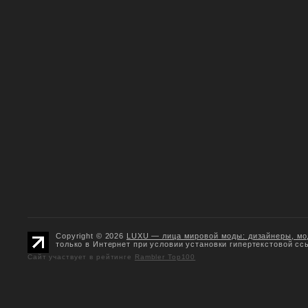
Copyright © 2026
LUXU — лица мировой моды: дизайнеры, мо
только в Интернет при условии установки гипертекстовой сс
Сайт участвует в рейтинге
Rambler Top100