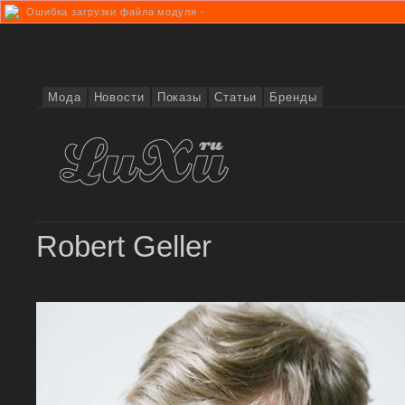
Ошибка загрузки файла модуля -
Мода
Новости
Показы
Статьи
Бренды
Robert Geller